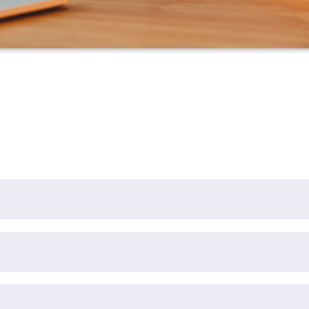
ώσουν επιτυχώς 40 ECTS, από την ακόλουθη λίστα μαθημ
ώσουν επιτυχώς 20 ECTS, από την ακόλουθη λίστα μαθημ
κότητα και Εκπαίδευση / Η Παιδαγωγική και Κοινωνική Δ