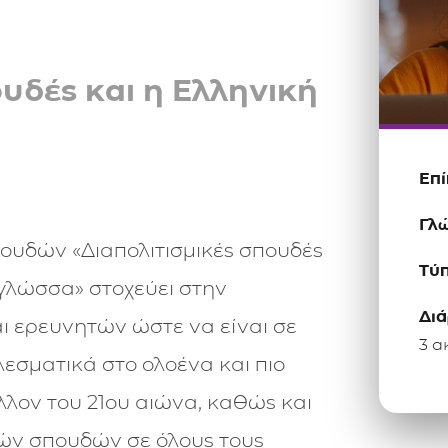
ουδές και η Ελληνική
Επ
Γλώ
ουδών «Διαπολιτισμικές σπουδές
Τύ
γλώσσα» στοχεύει στην
Διά
ι ερευνητών ώστε να είναι σε
3 α
εσματικά στο ολοένα και πιο
λλον του 21ου αιώνα, καθώς και
ιών σπουδών σε όλους τους