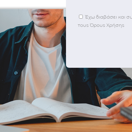
Έχω διαβάσει και σ
τους Όρους Χρήσης