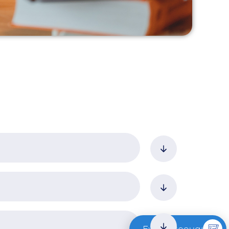
άτων:
ECTS
άτων:
ιάσταση
10
Ενδιαφέρομαι