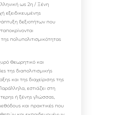
Ελληνική ως 2η / Ξένη
χή εξειδικευμένης
νάπτυξη δεξιοτήτων που
νταποκρίνονται
 της πολυπολιτισμικότητας
χυρό θεωρητικό και
ες της διαπολιτισμικής
ξης και της διαχείρισης της
Παράλληλα, εστιάζει στη
ύτερης ή ξένης γλώσσας,
μεθόδους και πρακτικές που
μαθητών και εκπαιδευομένων