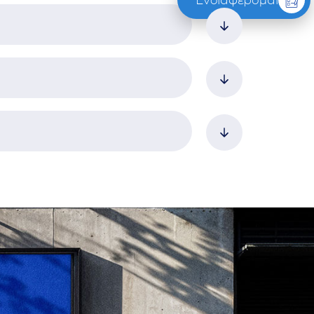
ECTS
ευνα
10
 ακόλουθη λίστα μαθημάτων:
10
10
ECTS
ECTS
ευση
10
10
10