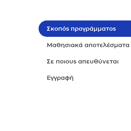
4
DLSPEN509
Διαπολιτισμι
5
DLSPEN510
Μουσική στη
Σκοπός προγράμματος
6
DLSPEN511
Η Τέχνη ως θ
Μαθησιακά αποτελέσματα
7
DLSPEN512
Αναπτυξιακή
Σε ποιους απευθύνεται
8
DLSPEN513
Παιδί με ειδι
Εγγραφή