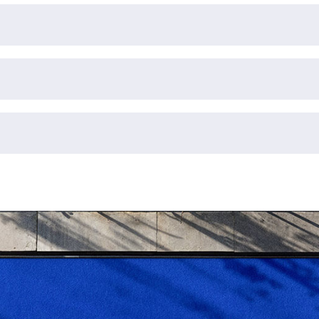
πιτυχώς
50
ECTS, από την ακόλουθη λίστα μαθημάτων:
ος Α’ και Μέρος Β’) + ένα (1) μάθημα επιλογής
λογής
σεις στην Ειδική και Ενιαία Εκπαίδευση: Θεωρία και Έρ
λογή 1 ή 2 και να συμπληρώσει επιτυχώς
40
ECTS, από την
ικές Ανάγκες: Κλινική Εικόνα
πιτυχώς
20
ECTS Πρακτικής Άσκησης:
 της Έρευνας
Στρατηγικές Διδασκαλίας στην Ειδική και Ενιαία Εκπαίδ
κηση Α
ή Διατριβή Α Μέρος