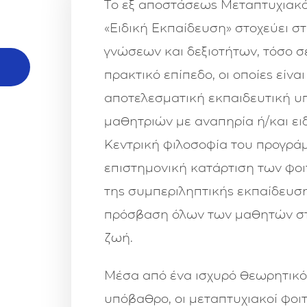
Το εξ αποστάσεως Μεταπτυχιακ
κή και Ενιαία Εκπαίδευση
«Ειδική Εκπαίδευση» στοχεύει σ
ν Ειδική Εκπαίδευση
γνώσεων και δεξιοτήτων, τόσο σ
πρακτικό επίπεδο, οι οποίες είνα
εραπευτικό μέσο στην Ειδική Εκπαίδευση
αποτελεσματική εκπαιδευτική υ
μαθητριών με αναπηρία ή/και ειδ
 Ψυχολογία
Κεντρική φιλοσοφία του προγρά
επιστημονική κατάρτιση των φοι
κές ανάγκες, ενήλικας με ειδικές ανάγκες. Από το σχολείο
της συμπεριληπτικής εκπαίδευση
πρόσβαση όλων των μαθητών στ
ζωή.
Μέσα από ένα ισχυρό θεωρητικό,
υπόβαθρο, οι μεταπτυχιακοί φοιτ