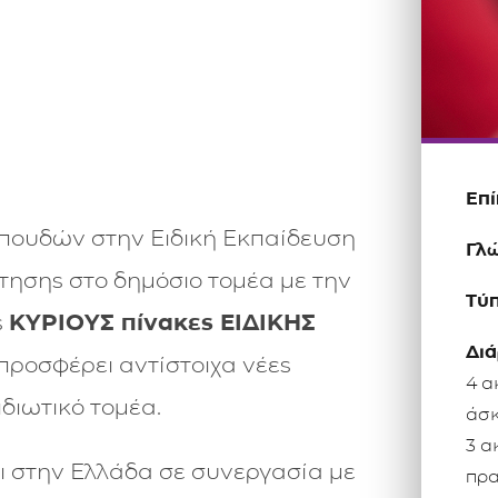
Επ
πουδών στην Ειδική Εκπαίδευση
Γλώ
τησης στο δημόσιο τομέα με την
Τύ
ς
ΚΥΡΙΟΥΣ πίνακες ΕΙΔΙΚΗΣ
Διά
προσφέρει αντίστοιχα νέες
4 α
ιδιωτικό τομέα.
άσκ
3 α
ι στην Ελλάδα σε συνεργασία με
πρα