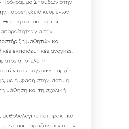
ό Πρόγραμμα Σπουδών στην
10
την παροχή εξειδικευμένων
10
ε θεωρητικό όσο και σε
ι απαραίτητες για την
10
ποστήριξη μαθητών και
ικές εκπαιδευτικές ανάγκες.
10
μματος αποτελεί η
τητών στις σύγχρονες αρχές
 στην κοινωνία
10
ς, με έμφαση στην ισότιμη
η μάθηση και τη σχολική
 μεθοδολογικό και πρακτικό
ητές προετοιμάζονται για τον