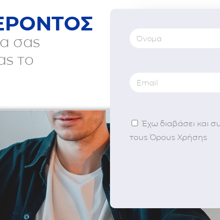
ΕΡΟΝΤΟΣ
α σας
ας το
Έχω διαβάσει και σ
τους Όρους Χρήσης